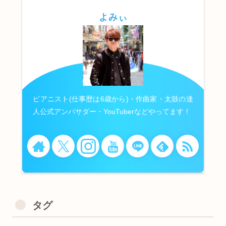
よみぃ
ピアニスト(仕事歴は6歳から)・作曲家・太鼓の達
人公式アンバサダー・YouTuberなどやってます！
タグ